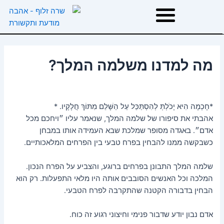
ילוג
תוכן
דף הבית
מה למדנו משלמה המלך?
אודות
*חָכְמָה הִיא יָכֹלְתְּ לְהִסְתַּכֵּל עַל הַשָּׁלֵם מִתּוֹךְ חֲלָקָיו. *
טיפולים
אהבתי את סיפורו של שלמה המלך, שנאמר עליו ״ויחכם מכל
אדם״. באגדה מסופר שמלכת שבא העמידה אותו במבחן
כשבקשה ממנו להבחין בפרח טבעי בין הפרחים המלאכותיים.
הרצאות וסדנאות
שלמה המלך התבונן בפרחים ברוגע, והצביע על הפרח הנכון.
המלצות
המלכה וכל האנשים הסובבים אותה היו מלאי התפעלות. רק הוא
הבחין בדבורה הקטנה שהתקרבה לפרח הטבעי.
משפטי השראה
אדם נבון יודע שדבור פנימי וחיצוני רגוע זה כוח.