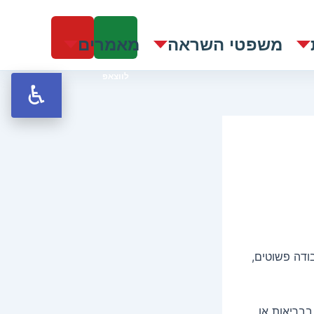
Y
W
o
משפטי השראה
מאמרים
h
u
a
t
t
u
s
b
a
e
p
p
ודה פשוטים,
בבריאות או