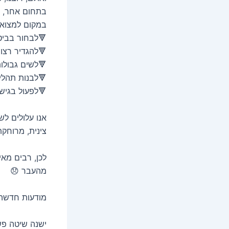
בתחום אחר,
במקום למצוא א
🔻לבחור בביט
🔻להגדיר רצונ
🔻לשים גבולות
🔻לבנות תהליכ
🔻לפעול בגיש
אנו עלולים ל
צינית, מרוחק
לכן, רבים מאי
מהעבר 😞
מודעות חדשה ה
ישנה שיטה פש