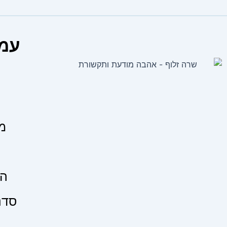
עמו
ע
מצ
הד
סדנ