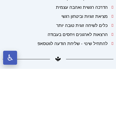
הדרכה רגשית ואהבה עצמית
מציאת זוגיות וביטחון רגשי
כלים לשיחה זוגית טובה יותר
הרצאות לארגונים ויחסים בעבודה
להתחיל שינוי - שליחת הודעה לווטסאפ
ליווי רגשי בתקופה משפחתית מורכבת
ניכור הורי ומשפחתי
להורים שחווים ריחוק, כאב או נתק בקשר עם ילדיהם, ורוצים למצוא דרך
רגישה ובטוחה להתקרבות מחודשת.
מעל 20 שנות ניסיון בליווי תהליכים משפחתיים, זוגיים ואישיים סביב