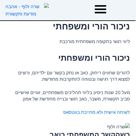
ילוג
תוכן
ניכור הורי ומשפחתי
דף הבית
ליווי רגשי בתקופה משפחתית מורכבת
אודות
ניכור הורי ומשפחתי
טיפולים
להורים שחווים ריחוק, כאב או נתק בקשר עם ילדיהם, ורוצים
למצוא דרך רגישה ובטוחה להתקרבות מחודשת.
הרצאות וסדנאות
מעל 20 שנות ניסיון בליווי תהליכים משפחתיים, זוגיים ואישיים
סביב תקשורת, משבר, כאב רגשי ובנייה מחודשת של אמון.
המלצות
לשיחה אישית ולא מחייבת בווטסאפ
משפטי השראה
כשהקשר המשפחתי כואב