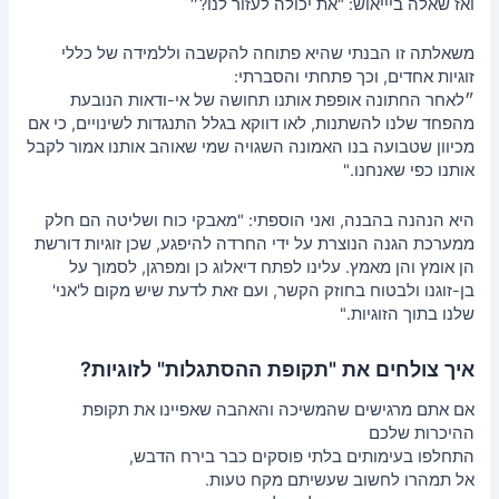
ואז שאלה ביייאוש: "את יכולה לעזור לנו?״
מאמרים
משאלתה זו הבנתי שהיא פתוחה להקשבה וללמידה של כללי
זוגיות אחדים, וכך פתחתי והסברתי:
״לאחר החתונה אופפת אותנו תחושה של אי-ודאות הנובעת
מהפחד שלנו להשתנות, לאו דווקא בגלל התנגדות לשינויים, כי אם
מכיוון שטבועה בנו האמונה השגויה שמי שאוהב אותנו אמור לקבל
אותנו כפי שאנחנו."
היא הנהנה בהבנה, ואני הוספתי: "מאבקי כוח ושליטה הם חלק
ממערכת הגנה הנוצרת על ידי החרדה להיפגע, שכן זוגיות דורשת
הן אומץ והן מאמץ. עלינו לפתח דיאלוג כן ומפרגן, לסמוך על
בן-זוגנו ולבטוח בחוזק הקשר, ועם זאת לדעת שיש מקום ל'אני'
שלנו בתוך הזוגיות."
איך צולחים את "תקופת ההסתגלות" לזוגיות?
אם אתם מרגישים שהמשיכה והאהבה שאפיינו את תקופת
ההיכרות שלכם
התחלפו בעימותים בלתי פוסקים כבר בירח הדבש,
אל תמהרו לחשוב שעשיתם מקח טעות.