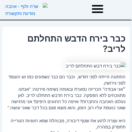
ילוג
תוכן
דף הבית
כבר בירח הדבש התחלתם
אודות
לריב?
טיפולים
החתונה הייתה לפני חודש, וכבר הם כבר נשמעים כמו זוג העומד
לפני גירושין.
הרצאות וסדנאות
״אני אבודה" הכריזה נסערת ובאותה נשימה פירטה: "אנחנו
מתווכחים ללא הפסקה. כבר בירח הדבש התחלנו לריב. לאן
המלצות
נעלמו האהבה והחברות? ואיפה כל הרגעים היפים? אני מרגישה
שאני כועסת עליו רוב הזמן, והוא מוצא פגם בכל דבר שאני עושה."
משפטי השראה
היא עצרה לרגע את שטף דיבורה, מבוהלת שמא הזוגיות הטרייה
תתפרק במהרה,