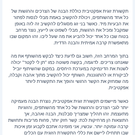
מאמרים
תקשורת זוגית אפקטיבית כוללת הבנה של הצרכים והרגשות של
כל אחד מהשותפים, ויכולת להקשיב באמת מבלי לנסות לפתור
את הבעיות מיד. כאשר בני זוג מסוגלים להקשיב זה לזה באופן
שמקבל ומכיל את הרגשות, מבלי לשפוט או לייעץ, נוצר מרחב
בטוח שבו כל אחד יכול להביע את מה שעל ליבו. זהו המקום שבו
מתאפשרת קרבה אמיתית והבנה הדדית.
בתוך המרחב הזה, חשוב גם לדעת כיצד לבקש מהשותף את מה
שאנחנו צריכים. לדוגמה, בקשה פשוטה כמו "תן לי לקטר" יכולה
לשנות את הדינמיקה במערכת היחסים. במקום שהשיתוף יוביל
לביקורת או להתגוננות, השותף יכול להקשיב מתוך אהבה וקבלה,
מה שמחזק את הקשר הרגשי והופך את התקשורת ליותר
אפקטיבית.
כאשר מיישמים תקשורת זוגית אפקטיבית, נוצרת הבנה מעמיקה
יותר לגבי הצרכים והרגשות של כל אחד מהשותפים, והזוגיות
מתעצמת. זהו תהליך שמצריך סבלנות, הבנה ואהבה, אך
התוצאות הן מרחיקות לכת: קשר חזק יותר, פחות מריבות ותחושת
קרבה עמוקה יותר. עכשיו, אני מזמינה אתכם לקבוע זמן איכות
שבו תתחילו ליישם את כללי התקשורת הזוגית עם הכלים