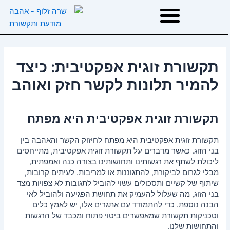
ילוג
תוכן
דף הבית
תקשורת זוגית אפקטיבית: כיצד
אודות
להמיר תלונות לקשר חזק ואוהב
טיפולים
תקשורת זוגית אפקטיבית היא מפתח
תקשורת זוגית אפקטיבית היא מפתח לחיזוק הקשר והאהבה בין
הרצאות וסדנאות
בני הזוג. כאשר מדברים על תקשורת זוגית אפקטיבית, מתייחסים
ליכולת לשתף את רגשותינו ותחושותינו בצורה כנה ואמפתית,
מבלי לגרום לביקורת, להתגוננות או למריבות. לעיתים קרובות,
המלצות
שיתוף של קשיים ותסכולים עשוי להוביל לתגובות לא צפויות מצד
בני הזוג, מה שעלול להעמיק את תחושת הפגיעה ולהוביל לאי
הבנה נוספת. כדי להתמודד עם אתגרים אלו, יש לאמץ כלים
משפטי השראה
וטכניקות תקשורת שמאפשרים ביטוי פתוח ומכבד של הרגשות
והתחושות שלנו.