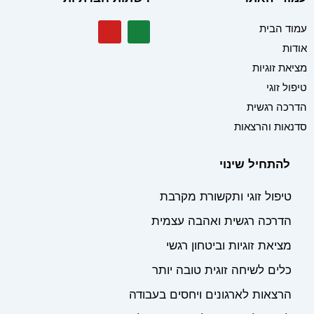
Y
W
עמוד הבית
o
h
אודות
u
a
t
t
מציאת זוגיות
u
s
טיפול זוגי
a
b
e
p
הדרכה רגשית
p
סדנאות והרצאות
להתחיל שינוי
טיפול זוגי ותקשורת מקרבת
הדרכה רגשית ואהבה עצמית
מציאת זוגיות וביטחון רגשי
כלים לשיחה זוגית טובה יותר
הרצאות לארגונים ויחסים בעבודה