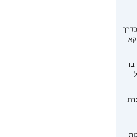
 בדרך
קא
בו
ל
רת
ות