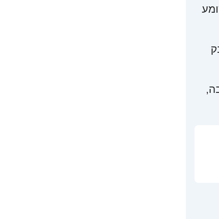
ומע
ק
ה,