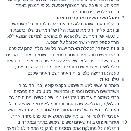
תנאי השימוש בקישור המצורף ולפעול על פי המצוין באתר
החיצוני לו שייכים התכנים.
ניהול משתמשים ומבקרים באתר
הנהלת האתר שומרת לעצמה את הזכות לחסום כל משתמש
ובין אם על ידי חסימת כתובת ה IP של המחשב שלו, כתובת ה
MACID של המחשב שלו או אפילו בהתאם למדינת המוצא ללא
צורך לספק תירוץ אשר מקובל על הגולש.
צוות האתר / הנהלת האתר
יעשה כל שביכולתו להגן על פרטי
המשתמשים הרשומים באתר / מנויים הרשומים באתר. במקרים
בהם יעלה בידיו של צד שלישי להשיג גישה למידע מוסכם בזאת
כי לגולשים, משתמשים וחברים באתר לה תהה כל תביעה,
טענה או דרישה כלפי צוות האתר “שם האתר שלכם”.
גילוי נאות
באתר זה עשוי לעשות שימוש בקבצי קוקיז (במיוחד עבור
משתמשים רשומים ומנויים) ובממשקי סטטיסטיקה פנימיים
בכדי לשמור תיעוד סטטיסטי אנונימי של גולשים וניתוח תנועת
הגולש/ים, הרגלי גלישה באתר וניתוח קליקים וזמן שהייה. בכל
העת ולבד מאשר גולשים המחוברים לאתר המידע הנשמר הוא
אנונימי לחלוטין ואין בו את שם הגולש או כל פרט מזהה אחר.
איזור שיפוט
בעת שאתם עושים שימוש באתר ובמקרה בו
התגלעה כל מחולקת אתם מסכימים להלן כי האמור לעיל נמצא