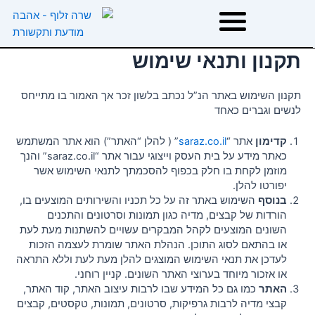
ילוג
תוכן
תקנון ותנאי שימוש
דף הבית
תקנון השימוש באתר הנ”ל נכתב בלשון זכר אך האמור בו מתייחס
אודות
לנשים וגברים כאחד
קדימון
אתר “
saraz.co.il
” ( להלן “האתר”) הוא אתר המשתמש
טיפולים
כאתר מידע על בית העסק וייצוגי עבור אתר “saraz.co.il” והנך
מוזמן לקחת בו חלק בכפוף להסכמתך לתנאי השימוש אשר
יפורטו להלן.
הרצאות וסדנאות
בנוסף
השימוש באתר זה על כל תכניו והשירותים המוצעים בו,
הורדות של קבצים, מדיה כגון תמונות וסרטונים והתכנים
השונים המוצעים לקהל המבקרים עשויים להשתנות מעת לעת
המלצות
או בהתאם לסוג התוכן. הנהלת האתר שומרת לעצמה הזכות
לעדכן את תנאי השימוש המוצגים להלן מעת לעת וללא התראה
או אזכור מיוחד בערוצי האתר השונים. קניין רוחני.
משפטי השראה
האתר
כמו גם כל המידע שבו לרבות עיצוב האתר, קוד האתר,
קבצי מדיה לרבות גרפיקות, סרטונים, תמונות, טקסטים, קבצים