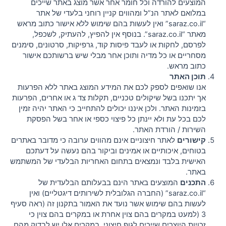
המוצעים להורדה וכל חומר אחר אשר מוצג באתר שייכים
מאמרים
במלואם לאתר הנ”ל ומהווים קניין רוחני בלעדי של אתר
“saraz.co.il” ואין לעשות בהם שימוש ללא אישור כתוב מראש
מאתר “saraz.co.il”. בנוסף אין להפיץ, להעתיק, לשכפל,
לפרסם, לחקות או לעבד פיסות קוד, גרפיקות, סרטונים, סימנים
מסחריים או כל מדיה ותוכן אחר מבלי שיש ברשותכם אישור
כתוב מראש.
תוכן האתר
אנו שואפים לספק לכם את המידע המוצג באתר ללא הפרעות
אך יתכנו בשל שיקולים טכניים, תקלות צד ג או אחרים, הפרעות
בזמינות האתר. ולכן איננו יכולים להתחייב כי האתר יהיה זמין
לכם בכל עת ולא יינתן כל פיצוי כספי או אחר בשל הפסקת
השירות / הורדת האתר.
קישורים
לאתר חיצוניים אינם מהווים ערובה כי מדובר באתרים
בטוחים, איכותיים או אמינים וביקור בהם נעשה על דעתכם
האישית בלבד ונמצאים בתחום האחריות הבלעדי של המשתמש
באתר.
התכנים
המוצעים באתר הינם בבעלותם הבלעדית של
“saraz.co.il” (החברה הגלובלית לשירותים דיגטליים) ואין
לעשות בהם שימוש אשר נועד את האמור בתקנון זה (ראה סעיף
3 (למעט במקרים בהם צוין אחרת או במקרים בהם צוין כי
זכויות היוצרים שייכים לגוף חיצוני. במקרים אלו יש לבדוק מהם