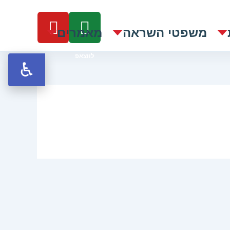
Y
W
o
משפטי השראה
מאמרים
h
u
a
t
t
u
s
b
a
e
p
p