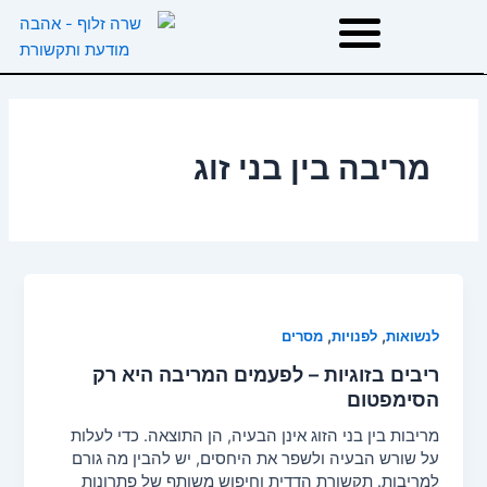
ילוג
תוכן
דף הבית
מריבה בין בני זוג
אודות
טיפולים
הרצאות וסדנאות
,
,
לנשואות
לפנויות
מסרים
ריבים בזוגיות – לפעמים המריבה היא רק
המלצות
הסימפטום
מריבות בין בני הזוג אינן הבעיה, הן התוצאה. כדי לעלות
משפטי השראה
על שורש הבעיה ולשפר את היחסים, יש להבין מה גורם
למריבות. תקשורת הדדית וחיפוש משותף של פתרונות