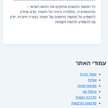
כל חמשת החושים מחזקים את החוש השישי –
כאינטואיציה, טלפתיה וראיה על חושית. אָדָם שֶׁיּוֹדֵעַ
לְהַשְׁפִּיעַ עַל חֲמֵשֶׁת הַחוּשִׁים שֶׁל הָאַחֵר בְּצוּרָה חִיּוּבִית, יוֹדֵעַ
גַּם לְהַשְׁפִּיעַ וּלְהַשִּׂיג תּוֹצָאוֹת.
עמודי האתר
עמוד הבית
אודות
מציאת זוגיות
טיפול זוגי
הדרכה רגשית
סדנאות והרצאות