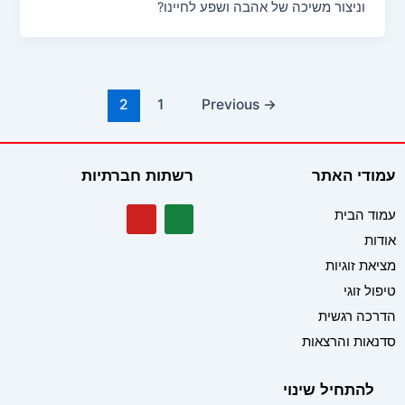
וניצור משיכה של אהבה ושפע לחיינו?
2
1
Previous
→
עמודי האתר
רשתות חברתיות
Y
W
עמוד הבית
o
h
אודות
u
a
t
t
מציאת זוגיות
u
s
b
a
טיפול זוגי
e
p
הדרכה רגשית
p
סדנאות והרצאות
להתחיל שינוי