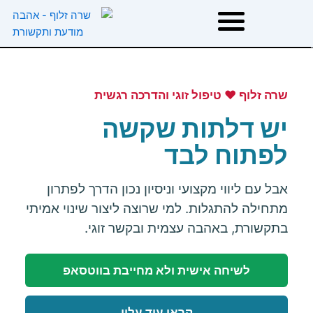
ילוג
תוכן
דף הבית
שרה זלוף ❤ טיפול זוגי והדרכה רגשית
אודות
יש דלתות שקשה
לפתוח לבד
טיפולים
אבל עם ליווי מקצועי וניסיון נכון הדרך לפתרון
הרצאות וסדנאות
מתחילה להתגלות. למי שרוצה ליצור שינוי אמיתי
בתקשורת, באהבה עצמית ובקשר זוגי.
המלצות
לשיחה אישית ולא מחייבת בווטסאפ
משפטי השראה
קראו עוד עליי